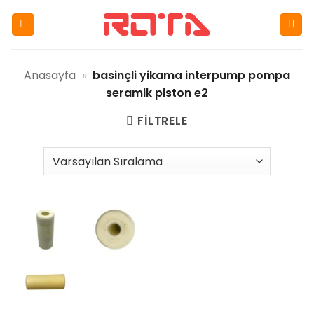
İçeriğe
atla
Anasayfa
»
basinçli yikama interpump pompa
seramik piston e2
FILTRELE