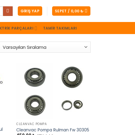
GIRIŞ YAP
SEPET /
0,00
₺
KTRIK PARÇALARI
TAMIR TAKIMLARI
+
CLEANVAC POMPA
ul
Cleanvac Pompa Rulman Fw 30305