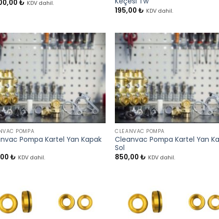
Keçesi Tw
00,00
₺
KDV dahil.
195,00
₺
KDV dahil.
+
NVAC POMPA
CLEANVAC POMPA
nvac Pompa Kartel Yan Kapak
Cleanvac Pompa Kartel Yan K
Sol
,00
₺
850,00
₺
KDV dahil.
KDV dahil.