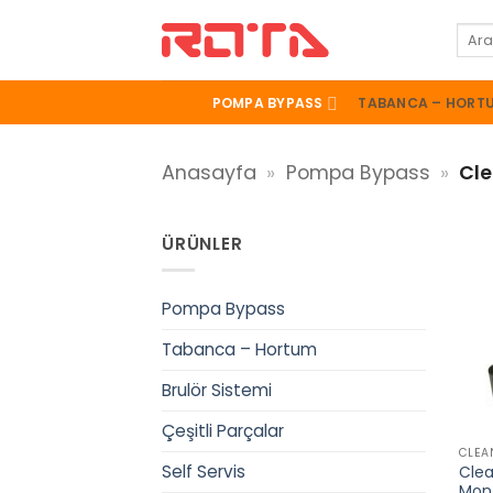
İçeriğe
Ara:
atla
POMPA BYPASS
TABANCA – HORT
Anasayfa
»
Pompa Bypass
»
Cl
ÜRÜNLER
Pompa Bypass
Tabanca – Hortum
Brulör Sistemi
+
Çeşitli Parçalar
CLEA
Self Servis
Clea
Mont