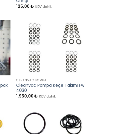
Oringi
125,00
₺
KDV dahil.
+
CLEANVAC POMPA
apak
Cleanvac Pompa Keçe Takımı Fw
4030
1.950,00
₺
KDV dahil.