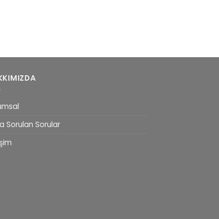
KKIMIZDA
umsal
a Sorulan Sorular
işim