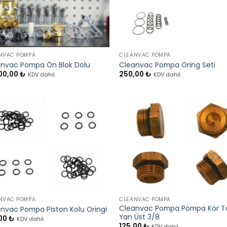
+
NVAC POMPA
CLEANVAC POMPA
nvac Pompa Ön Blok Dolu
Cleanvac Pompa Oring Seti
00,00
₺
250,00
₺
KDV dahil.
KDV dahil.
+
NVAC POMPA
CLEANVAC POMPA
Cleanvac Pompa Pompa Kör T
nvac Pompa Piston Kolu Oringi
Yan Üst 3/8
,00
₺
KDV dahil.
125,00
₺
KDV dahil.