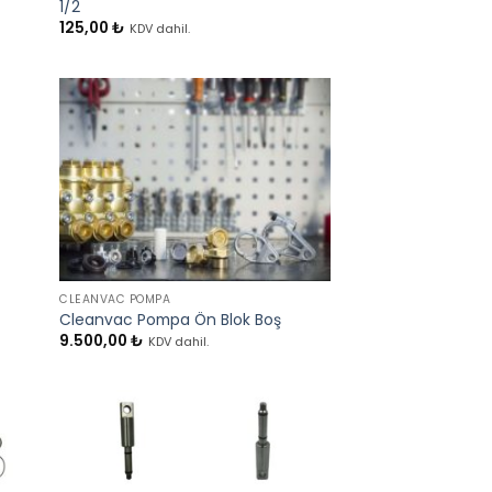
1/2
125,00
₺
KDV dahil.
+
CLEANVAC POMPA
Cleanvac Pompa Ön Blok Boş
9.500,00
₺
KDV dahil.