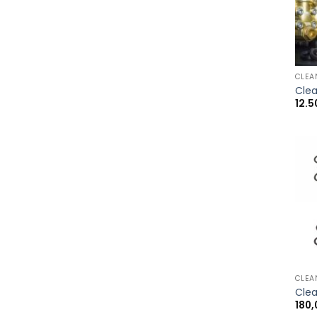
+
CLEA
Clea
12.5
+
CLEA
Clea
180