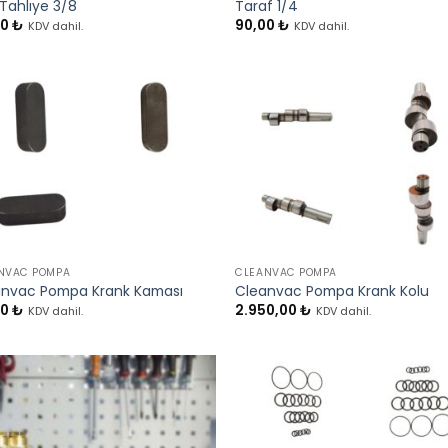
Tahlıye 3/8
Taraf 1/4
00
₺
90,00
₺
KDV dahil.
KDV dahil.
+
NVAC POMPA
CLEANVAC POMPA
anvac Pompa Krank Kaması
Cleanvac Pompa Krank Kolu
00
₺
2.950,00
₺
KDV dahil.
KDV dahil.