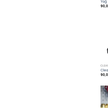
Yağ 
90,
+
CLEA
Cle
90,