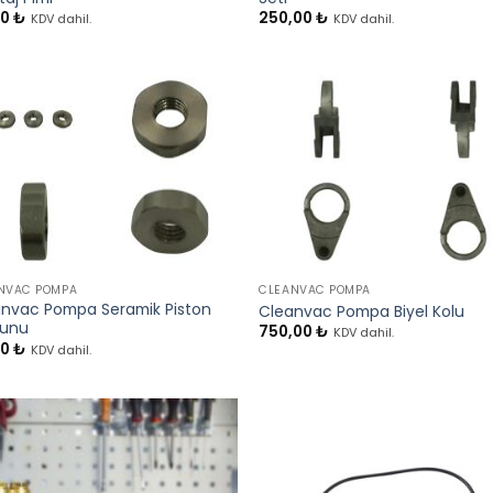
00
₺
250,00
₺
KDV dahil.
KDV dahil.
+
NVAC POMPA
CLEANVAC POMPA
nvac Pompa Seramik Piston
Cleanvac Pompa Biyel Kolu
unu
750,00
₺
KDV dahil.
00
₺
KDV dahil.