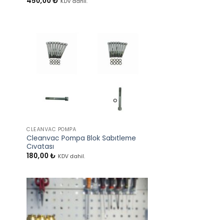
450,00
₺
KDV dahil.
+
CLEANVAC POMPA
Cleanvac Pompa Blok Sabıtleme
Cıvatası
180,00
₺
KDV dahil.