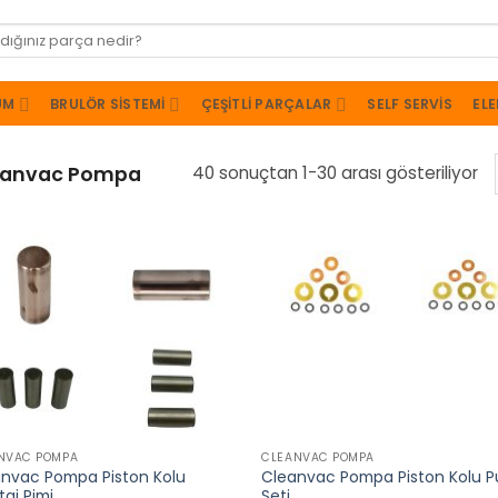
UM
BRULÖR SISTEMI
ÇEŞITLI PARÇALAR
SELF SERVIS
ELE
eanvac Pompa
40 sonuçtan 1-30 arası gösteriliyor
+
NVAC POMPA
CLEANVAC POMPA
nvac Pompa Piston Kolu
Cleanvac Pompa Piston Kolu P
aj Pimi
Seti