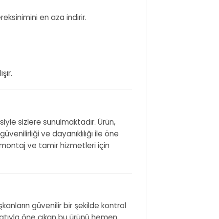
ksinimini en aza indirir.
şır.
yle sizlere sunulmaktadır. Ürün,
venilirliği ve dayanıklılığı ile öne
montaj ve tamir hizmetleri için
nların güvenilir bir şekilde kontrol
iyatıyla öne çıkan bu ürünü hemen