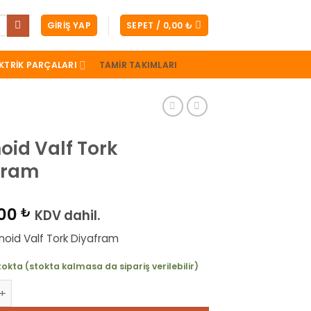
GIRIŞ YAP
SEPET /
0,00
₺
KTRIK PARÇALARI
TAMIR TAKIMLARI
oid Valf Tork
fram
,00
₺
KDV dahil.
enoid Valf Tork Diyafram
tokta (stokta kalmasa da sipariş verilebilir)
Valf Tork Diyafram adet