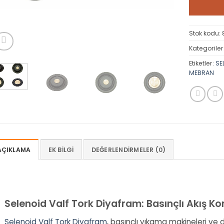
Stok kodu:
Kategoriler
Etiketler:
SE
MEBRAN
AÇIKLAMA
EK BILGI
DEĞERLENDIRMELER (0)
Selenoid Valf Tork Diyafram: Basınçlı Akış K
Selenoid Valf Tork Diyafram
, basınçlı yıkama makineleri ve 