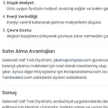
Düşük Maliyet:
Ürün, uygun fiyatıyla maliyet avantajı sağlar ve bakım gere
Enerji Verimliliği:
Enerjiyi verimli kullanarak işletme maliyetlerini düşürür.
Çevre Dostu:
Akışkan kayıplarını önleyerek çevreye zarar vermeden çalı
Satın Alma Avantajları
Selenoid Valf Tork Diyafram,
yikamapompasi.com
güvencesi
basınçlı yıkama makineleri için özel olarak tasarlanmış olup, gü
çıkar. Ayrıca diğer ihtiyaçlarınız için
Rotapazarlama.com
ve 
Tamirederiz.com
adreslerini ziyaret edebilirsiniz.
Sonuç
Selenoid Valf Tork Diyafram, endüstriyel uygulamalarda akışka
edilmesi için ideal bir çözümdür. Sağlam yapısı ve uygun f