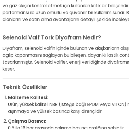
ve gaz akışını kontrol etmek için kullanılan kritik bir bileşen
performansı ile uzun ömürlü ve güvenilir bir kullanım sunar. Bu
alanlarını ve satın alma avantajlarını detaylı şekilde inceley
Selenoid Valf Tork Diyafram Nedir?
Diyafram, selenoid valfin içinde bulunan ve akışkanların akışı
açılıp kapanmasını sağlayan bu bileşen, dayanıklı lastik cont
tasarlanmıştır. Selenoid valfler, enerji verildiğinde diyaframı
keser.
Teknik Özellikler
Malzeme Kalitesi:
Ürün, yüksek kaliteli NBR (isteğe bağlı EPDM veya VITON
aşınmaya ve yüksek basınca karşı dirençlidir.
Çalışma Basıncı:
0,5 ila 16 bar arasında çalışma basıncı aralığına sahiptir.