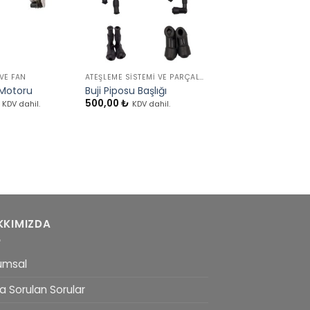
+
+
VE FAN
ATEŞLEME SISTEMI VE PARÇALARI
SELENOID VALF VE PA
Solenoid Valf Tork
 Motoru
Buji Piposu Başlığı
Ve Soket
500,00
₺
KDV dahil.
KDV dahil.
1.750,00
₺
KDV dahil
KKIMIZDA
umsal
a Sorulan Sorular