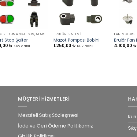
+
+
+
O VE KUMANDA PARÇALARI
BRULÖR SISTEMI
FAN MOTORU 
rt Stop Şalter
Mazot Pompası Bobini
Brulör Fan
0,00
₺
1.250,00
₺
4.100,00
₺
KDV dahil.
KDV dahil.
MÜŞTERİ HİZMETLERİ
HA
Mesafeli Satış Sözleşmesi
Kur
İade ve Geri Ödeme Politikamız
Sıkç
Gizlilik Politikası