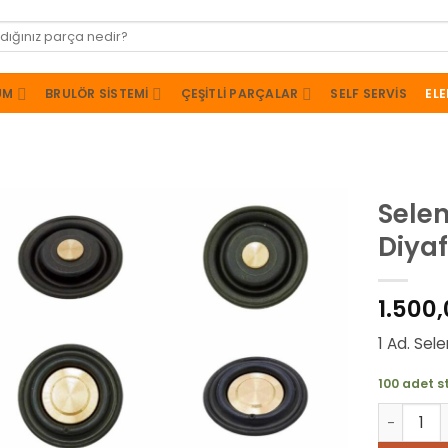
UM
BRULÖR SISTEMI
ÇEŞITLI PARÇALAR
SELF SERVIS
ELE
Selen
Diya
1.500
1 Ad. Sel
100 adet s
Selenoid 