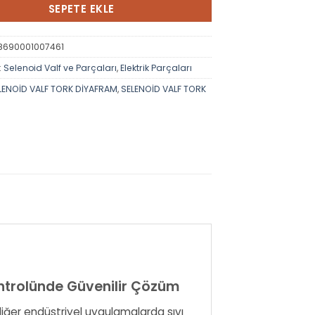
SEPETE EKLE
8690001007461
:
Selenoid Valf ve Parçaları
,
Elektrik Parçaları
LENOİD VALF TORK DİYAFRAM
,
SELENOİD VALF TORK
ontrolünde Güvenilir Çözüm
diğer endüstriyel uygulamalarda sıvı