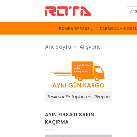
İçeriğe
Ara:
atla
POMPA BYPASS
TABANCA – HORT
Anasayfa
»
Alışveriş
Teslimat Detaylarımızı Okuyun
AYIN FIRSATI SAKIN
KAÇIRMA