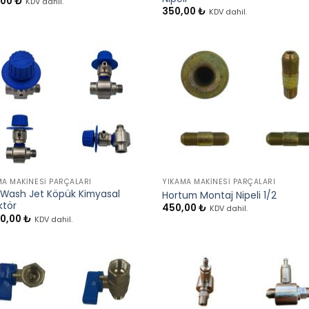
,00
₺
KDV dahil.
350,00
₺
KDV dahil.
+
MA MAKINESI PARÇALARI
YIKAMA MAKINESI PARÇALARI
Wash Jet Köpük Kimyasal
Hortum Montaj Nipeli 1/2
ktör
450,00
₺
KDV dahil.
00,00
₺
KDV dahil.