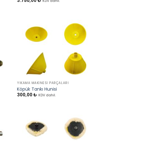
3.750,00
₺
KDV dahil.
+
YIKAMA MAKINESI PARÇALARI
Köpük Tankı Hunisi
300,00
₺
KDV dahil.