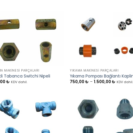
+
MA MAKINESI PARÇALARI
YIKAMA MAKINESI PARÇALARI
kli Tabanca Switchi Nipeli
Yıkama Pompası Bağlantı Kaplin
Fiyat
,00
₺
750,00
₺
–
1.500,00
₺
KDV dahil.
KDV dahil
aralığı:
750,00 
-
1.500,00