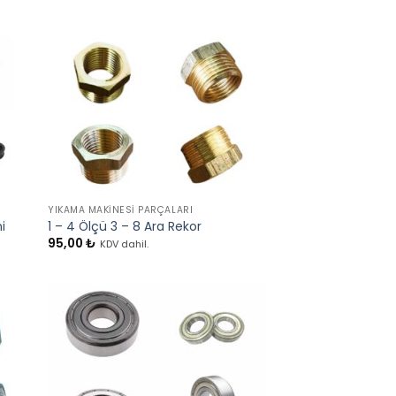
+
YIKAMA MAKINESI PARÇALARI
i
1 – 4 Ölçü 3 – 8 Ara Rekor
95,00
₺
.
KDV dahil.
₺
 ₺