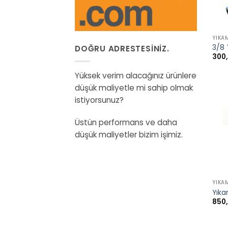
+
YIKA
3/8 
DOĞRU ADRESTESINIZ.
300
Yüksek verim alacağınız ürünlere
düşük maliyetle mi sahip olmak
istiyorsunuz?
Üstün performans ve daha
düşük maliyetler bizim işimiz.
+
YIKA
Yıka
850