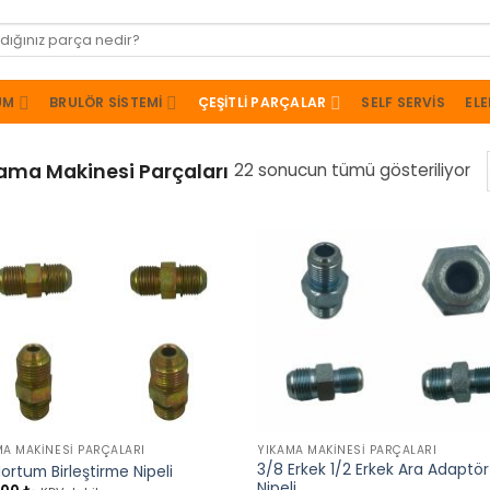
UM
BRULÖR SISTEMI
ÇEŞITLI PARÇALAR
SELF SERVIS
ELE
ama Makinesi Parçaları
22 sonucun tümü gösteriliyor
+
MA MAKINESI PARÇALARI
YIKAMA MAKINESI PARÇALARI
3/8 Erkek 1/2 Erkek Ara Adaptör
Hortum Birleştirme Nipeli
Nipeli