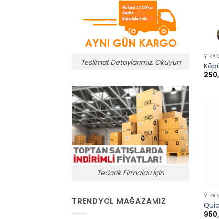
+
YIKA
Teslimat Detaylarımızı Okuyun
Köpü
250
Tedarik Firmaları İçin
+
YIKA
TRENDYOL MAĞAZAMIZ
Quic
950