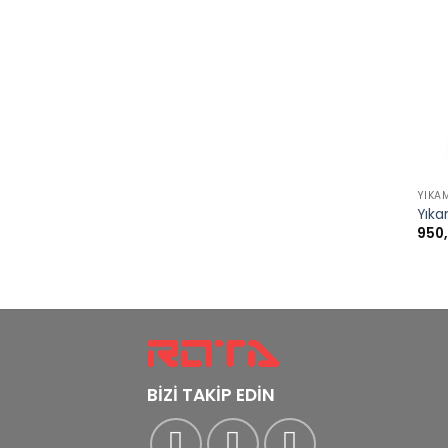
+
YIKA
Yıka
950
BİZİ TAKİP EDİN