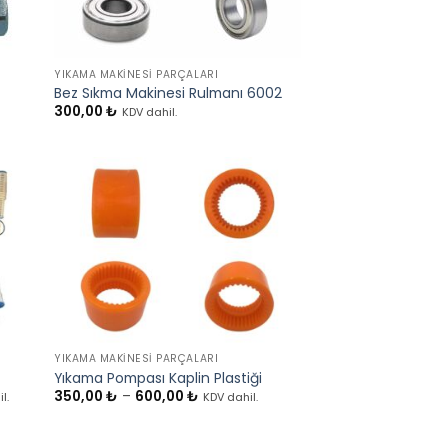
+
YIKAMA MAKINESI PARÇALARI
Bez Sıkma Makinesi Rulmanı 6002
300,00
₺
KDV dahil.
+
YIKAMA MAKINESI PARÇALARI
Yıkama Pompası Kaplin Plastiği
Fiyat
350,00
₺
–
600,00
₺
l.
KDV dahil.
aralığı:
0 ₺
350,00 ₺
-
0 ₺
600,00 ₺