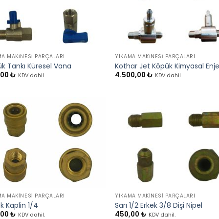
+
MA MAKINESI PARÇALARI
YIKAMA MAKINESI PARÇALARI
k Tankı Küresel Vana
Kothar Jet Köpük Kimyasal Enj
,00
₺
4.500,00
₺
KDV dahil.
KDV dahil.
+
MA MAKINESI PARÇALARI
YIKAMA MAKINESI PARÇALARI
k Kaplin 1/4
Sarı 1/2 Erkek 3/8 Dişi Nipel
,00
₺
450,00
₺
KDV dahil.
KDV dahil.