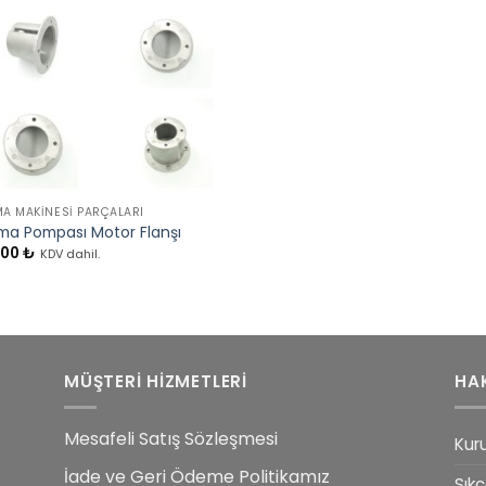
MA MAKINESI PARÇALARI
ma Pompası Motor Flanşı
,00
₺
KDV dahil.
MÜŞTERİ HİZMETLERİ
HA
Mesafeli Satış Sözleşmesi
Kur
İade ve Geri Ödeme Politikamız
Sıkç