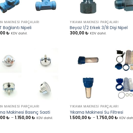
+
MA MAKINESI PARÇALARI
YIKAMA MAKINESI PARÇALARI
T Bağlantı Nipeli
Beyaz 1/2 Erkek 3/8 Dişi Nipel
,00
₺
300,00
₺
KDV dahil.
KDV dahil.
+
MA MAKINESI PARÇALARI
YIKAMA MAKINESI PARÇALARI
ma Makinesi Basınç Saati
Yıkama Makinesi Su Filtresi
Fiyat
Fiyat
,00
₺
–
1.150,00
₺
1.500,00
₺
–
1.750,00
₺
KDV dahil.
KDV dahi
aralığı:
aralığı:
850,00 ₺
1.500,0
-
-
1.150,00 ₺
1.750,0