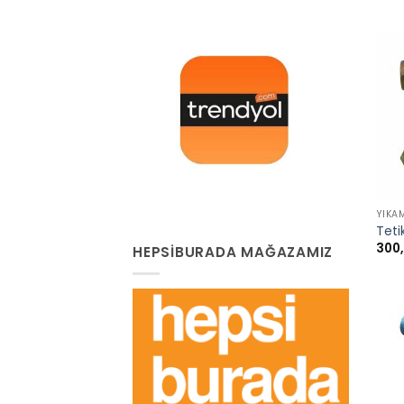
+
YIKA
Teti
300
HEPSIBURADA MAĞAZAMIZ