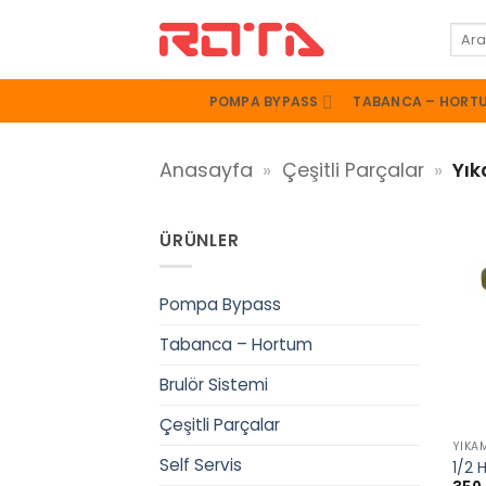
İçeriğe
Ara:
atla
POMPA BYPASS
TABANCA – HORT
Anasayfa
»
Çeşitli Parçalar
»
Yık
ÜRÜNLER
Pompa Bypass
Tabanca – Hortum
Brulör Sistemi
+
Çeşitli Parçalar
YIKA
Self Servis
1/2 