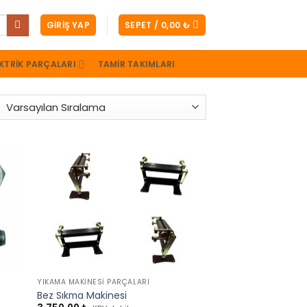
GIRIŞ YAP
SEPET /
0,00
₺
KTRIK PARÇALARI
TAMIR TAKIMLARI
+
YIKAMA MAKINESI PARÇALARI
Bez Sıkma Makinesi