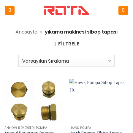
İçeriğe
atla
Anasayfa
»
yıkama makinesi sibop tapası
FILTRELE
ANNOVI REVERBERI POMPA
HAWK POMPA