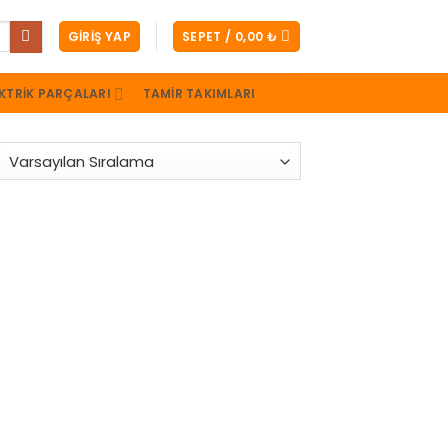
GIRIŞ YAP
SEPET /
0,00
₺
KTRIK PARÇALARI
TAMIR TAKIMLARI