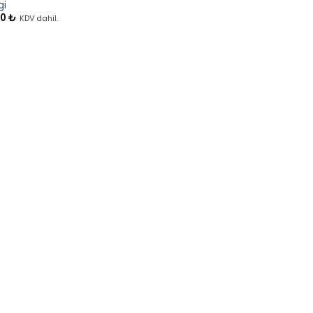
gi
00
₺
KDV dahil.