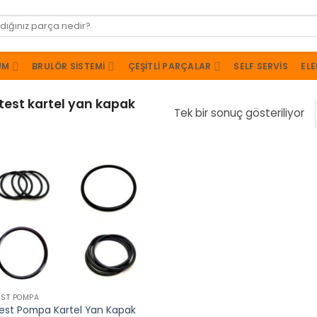
UM
BRULÖR SISTEMI
ÇEŞITLI PARÇALAR
SELF SERVIS
ELE
est kartel yan kapak
Tek bir sonuç gösteriliyor
EST POMPA
est Pompa Kartel Yan Kapak