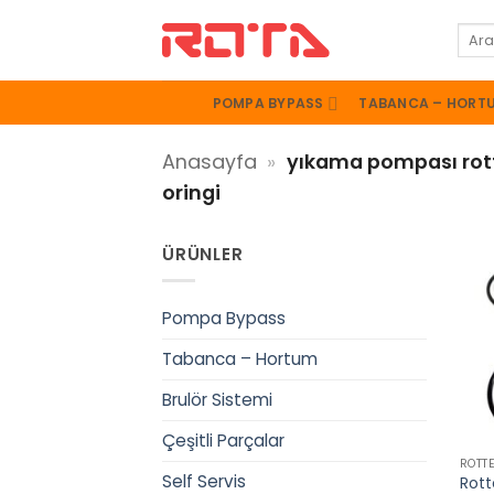
İçeriğe
Ara:
atla
POMPA BYPASS
TABANCA – HORT
Anasayfa
»
yıkama pompası rott
oringi
ÜRÜNLER
Pompa Bypass
Tabanca – Hortum
Brulör Sistemi
+
Çeşitli Parçalar
ROTT
Self Servis
Rott