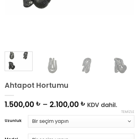
Ahtapot Hortumu
Fiyat
1.500,00
–
2.100,00
₺
₺
KDV dahil.
aralığı:
TEMIZLE
1.500,00 ₺
Uzunluk
-
2.100,00 ₺