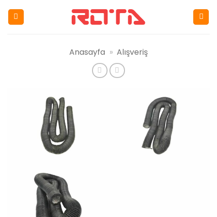
İçeriğe
atla
Anasayfa
»
Alışveriş