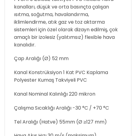
kanalları, düşük ve orta basınçta çalışan
ısıtma, soğutma, havalandırma,
iklimlendirme, atık gaz ve toz aktarma
sistemleri için özel olarak dizayn edilmiş, çok
amaçlı bir izolesiz (yalıtımsız) flexible hava
kanalıdır.
Çap Aralığı (Ø) 52 mm
Kanal Konstrüksiyon 1 Kat PVC Kaplama
Polyester Kumaş Takviyeli PVC
Kanal Nominal Kalınlığı 220 mikron
Çalışma Sıcaklığı Aralığı -30 °C / +70 °C
Tel Aralığı (Hatve) 55mm (Ø ≥127 mm)
Hava Akış Hızı 30 m/s (maksimum)