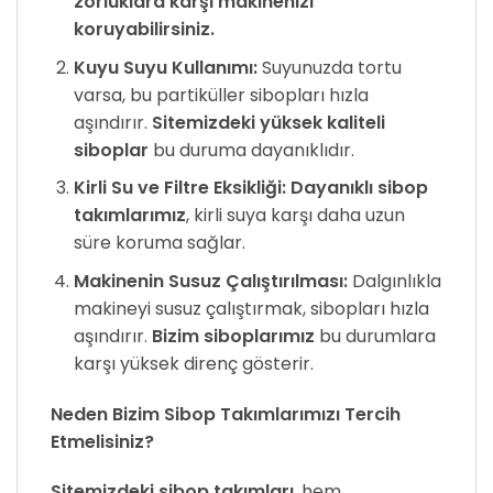
zorluklara karşı makinenizi
koruyabilirsiniz.
Kuyu Suyu Kullanımı:
Suyunuzda tortu
varsa, bu partiküller sibopları hızla
aşındırır.
Sitemizdeki yüksek kaliteli
siboplar
bu duruma dayanıklıdır.
Kirli Su ve Filtre Eksikliği:
Dayanıklı sibop
takımlarımız
, kirli suya karşı daha uzun
süre koruma sağlar.
Makinenin Susuz Çalıştırılması:
Dalgınlıkla
makineyi susuz çalıştırmak, sibopları hızla
aşındırır.
Bizim siboplarımız
bu durumlara
karşı yüksek direnç gösterir.
Neden Bizim Sibop Takımlarımızı Tercih
Etmelisiniz?
Sitemizdeki sibop takımları
, hem