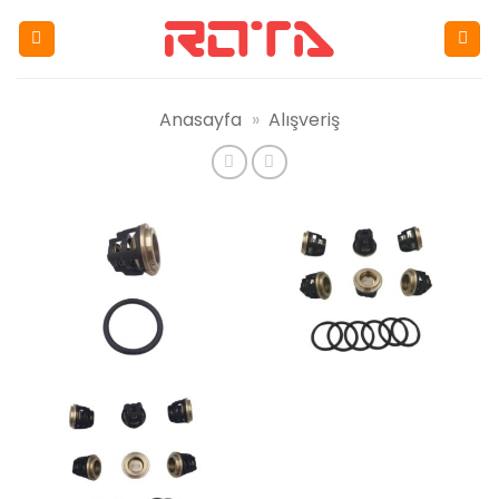
İçeriğe
atla
Anasayfa
»
Alışveriş