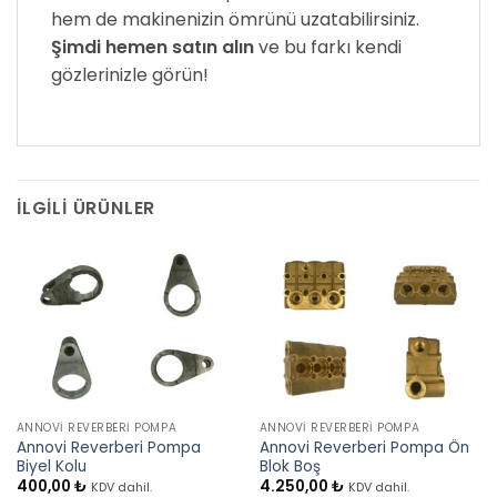
hem de makinenizin ömrünü uzatabilirsiniz.
Şimdi hemen satın alın
ve bu farkı kendi
gözlerinizle görün!
İLGILI ÜRÜNLER
ANNOVI REVERBERI POMPA
ANNOVI REVERBERI POMPA
Annovi Reverberi Pompa
Annovi Reverberi Pompa Ön
Biyel Kolu
Blok Boş
400,00
₺
4.250,00
₺
KDV dahil.
KDV dahil.