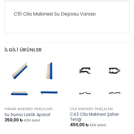
C51 Cila Makinesi Su Deposu Vanası
İLGILI ÜRÜNLER
YIKAMA MAKINESI PARÇALARI
CILA MAKINESI PARÇALARI
C43 Cila Makinesi Şalter
Su Sıyırıcı Lastik Aparat
Tetiği
350,00
₺
KDV dahil.
450,00
₺
KDV dahil.