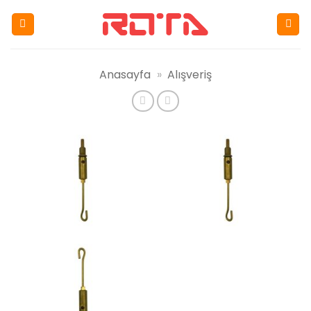
İçeriğe
atla
Anasayfa
»
Alışveriş