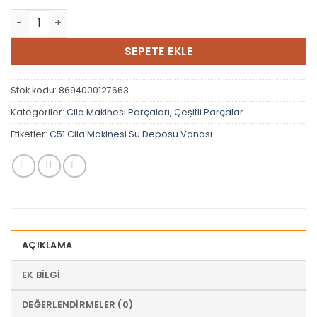
C51 Cila Makinesi Su Deposu Vanası adet
SEPETE EKLE
Stok kodu:
8694000127663
Kategoriler:
Cila Makinesi Parçaları
,
Çeşitli Parçalar
Etiketler:
C51 Cila Makinesi Su Deposu Vanası
AÇIKLAMA
EK BILGI
DEĞERLENDIRMELER (0)