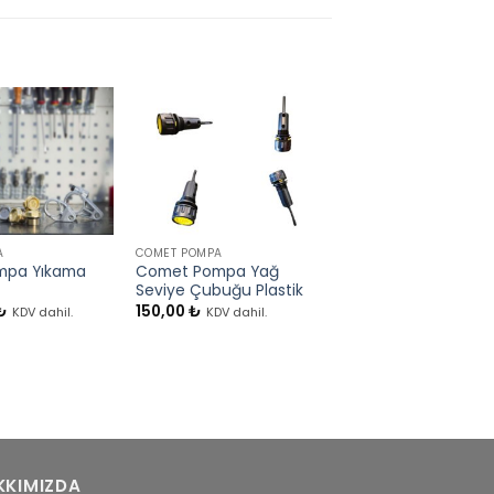
+
+
A
COMET POMPA
COMET POMPA
mpa Yıkama
Comet Pompa Yağ
Comet Pompa Ke
Seviye Çubuğu Plastik
Yatağı 20 Mm
₺
150,00
₺
550,00
₺
KDV dahil.
KDV dahil.
KDV dahil.
KKIMIZDA