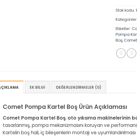
Stok kodu:
Kategoriler
Etiketler:
Co
Pompa Kart
Boş
,
Comet
AÇIKLAMA
EK BILGI
DEĞERLENDIRMELER (0)
Comet Pompa Kartel Boş Ürün Açıklaması
Comet Pompa Kartel Boş
,
oto yıkama makinelerinin ba
tasarlanmış, pompa mekanizmasını koruyan ve performansı 
Kartelin boş hali, iç bileşenlerin montajı ve uyumlandırılması 