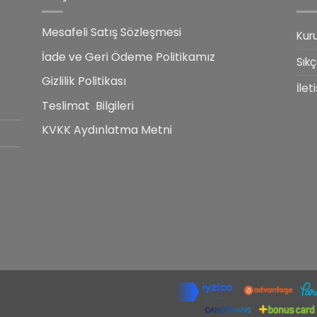
Mesafeli Satış Sözleşmesi
Kur
İade ve Geri Ödeme Politikamız
Sıkç
Gizlilik Politikası
İlet
Teslimat Bilgileri
KVKK Aydınlatma Metni