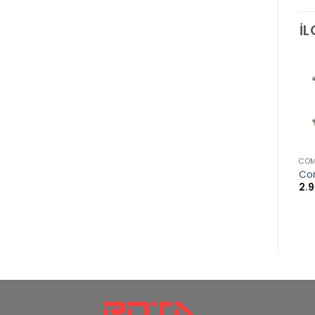
İL
COM
Co
2.