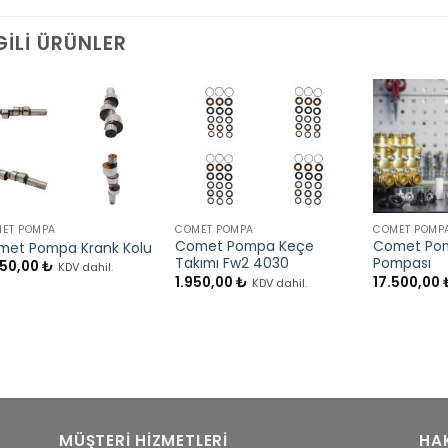
GILI ÜRÜNLER
+
+
+
ET POMPA
COMET POMPA
COMET POMP
Comet Pompa Keçe
Comet Po
met Pompa Krank Kolu
Takımı Fw2 4030
Pompası
950,00
₺
KDV dahil.
1.950,00
₺
17.500,00
KDV dahil.
MÜŞTERİ HİZMETLERİ
HA