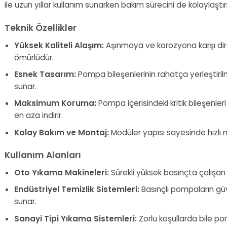
ile uzun yıllar kullanım sunarken bakım sürecini de kolaylaştırı
Teknik Özellikler
Yüksek Kaliteli Alaşım:
Aşınmaya ve korozyona karşı dir
ömürlüdür.
Esnek Tasarım:
Pompa bileşenlerinin rahatça yerleştiril
sunar.
Maksimum Koruma:
Pompa içerisindeki kritik bileşenleri
en aza indirir.
Kolay Bakım ve Montaj:
Modüler yapısı sayesinde hızlı mo
Kullanım Alanları
Oto Yıkama Makineleri:
Sürekli yüksek basınçta çalışan
Endüstriyel Temizlik Sistemleri:
Basınçlı pompaların güv
sunar.
Sanayi Tipi Yıkama Sistemleri:
Zorlu koşullarda bile po