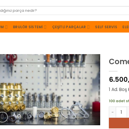
UM
BRULÖR SISTEMI
ÇEŞITLI PARÇALAR
SELF SERVIS
ELE
Come
6.500
1 Ad. Boş 
100 adet s
Comet Po