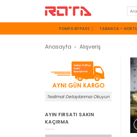
İçeriğe
Ara:
atla
POMPA BYPASS
TABANCA – HORT
Anasayfa
»
Alışveriş
Teslimat Detaylarımızı Okuyun
AYIN FIRSATI SAKIN
KAÇIRMA