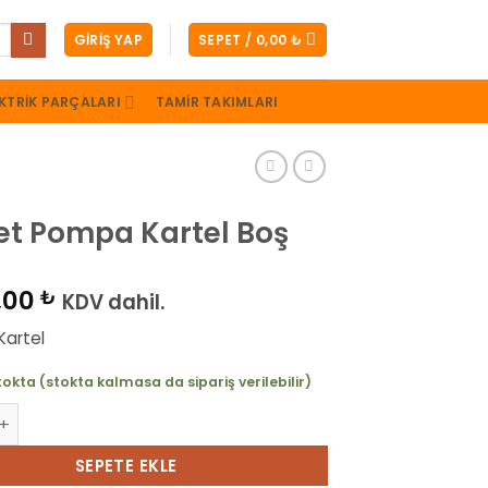
GIRIŞ YAP
SEPET /
0,00
₺
KTRIK PARÇALARI
TAMIR TAKIMLARI
t Pompa Kartel Boş
,00
₺
KDV dahil.
Kartel
tokta (stokta kalmasa da sipariş verilebilir)
mpa Kartel Boş adet
SEPETE EKLE