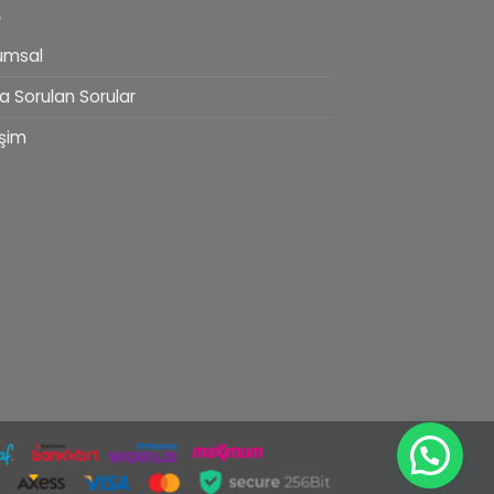
umsal
a Sorulan Sorular
işim