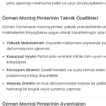
pimi, aşınmayı minimuma indirir ve uzun ömürlü kullanım 
Özmen Montaj Pimlerinin Teknik Özellikleri
Özmen Özmensının montaj pimleri, yüksek standartlarda üre
makinelerinin ihtiyaçlarına uygun olarak tasarlanmıştır. İşte b
Yüksek Mukavemet:
Dayanıklı malzemesi sayesinde yük
deformasyona uğramaz.
Kusursuz Uyum:
Piston kolu ve krank mili ile tam uyum 
kolaylaştırır.
Korozyon Direnci:
Sürekli hareket ve suyla temas eden
paslanmaya karşı dayanıklıdır.
Hassas Üretim:
En ince detayına kadar hassas bir şekild
herhangi bir boşluk veya oynama yapmaz.
Özmen Montaj Pimlerinin Avantajları