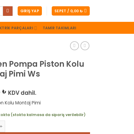
GIRIŞ YAP
SEPET /
0,00
₺
KTRIK PARÇALARI
TAMIR TAKIMLARI
n Pompa Piston Kolu
aj Pimi Ws
0
₺
KDV dahil.
ton Kolu Montaj Pimi
tokta (stokta kalmasa da sipariş verilebilir)
mpa Piston Kolu Montaj Pimi Ws adet