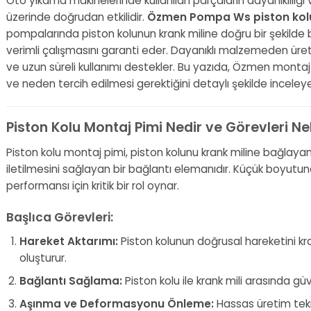
Oto yıkama makinelerinde kullanılan parçaların dayanıklılığ
üzerinde doğrudan etkilidir.
Özmen Pompa Ws piston kolu
pompalarında piston kolunun krank miline doğru bir şekild
verimli çalışmasını garanti eder. Dayanıklı malzemeden üre
ve uzun süreli kullanımı destekler. Bu yazıda, Özmen montaj pi
ve neden tercih edilmesi gerektiğini detaylı şekilde inceley
Piston Kolu Montaj Pimi Nedir ve Görevleri Ne
Piston kolu montaj pimi, piston kolunu krank miline bağlayan 
iletilmesini sağlayan bir bağlantı elemanıdır. Küçük boyu
performansı için kritik bir rol oynar.
Başlıca Görevleri:
Hareket Aktarımı:
Piston kolunun doğrusal hareketini kr
oluşturur.
Bağlantı Sağlama:
Piston kolu ile krank mili arasında güv
Aşınma ve Deformasyonu Önleme:
Hassas üretim tekn