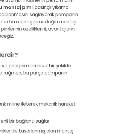
ı ve uyumu, makinenin performansı
 montaj pimi
, basınçlı yıkama
e bağlanmasını sağlayarak pompanın
tilen bu montaj pimi, doğru montajı
mlerinin özelliklerini, avantajlarını
eceğiz.
lerdir?
ve enerjinin sorunsuz bir şekilde
tuna rağmen, bu parça pompanın
ank miline ileterek mekanik hareket
enli bir bağlantı sağlar.
ikleri ile tasarlanmış olan montaj