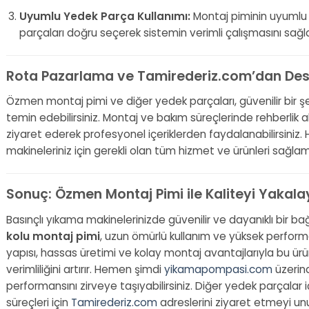
Uyumlu Yedek Parça Kullanımı:
Montaj piminin uyumlu o
parçaları doğru seçerek sistemin verimli çalışmasını sağlay
Rota Pazarlama ve Tamirederiz.com’dan Dest
Özmen montaj pimi ve diğer yedek parçaları, güvenilir bir ş
temin edebilirsiniz. Montaj ve bakım süreçlerinde rehberlik 
ziyaret ederek profesyonel içeriklerden faydalanabilirsiniz. 
makineleriniz için gerekli olan tüm hizmet ve ürünleri sağla
Sonuç: Özmen Montaj Pimi ile Kaliteyi Yakala
Basınçlı yıkama makinelerinizde güvenilir ve dayanıklı bir b
kolu montaj pimi
, uzun ömürlü kullanım ve yüksek performan
yapısı, hassas üretimi ve kolay montaj avantajlarıyla bu ürü
verimliliğini artırır. Hemen şimdi
yikamapompasi.com
üzerind
performansını zirveye taşıyabilirsiniz. Diğer yedek parçalar 
süreçleri için
Tamirederiz.com
adreslerini ziyaret etmeyi un