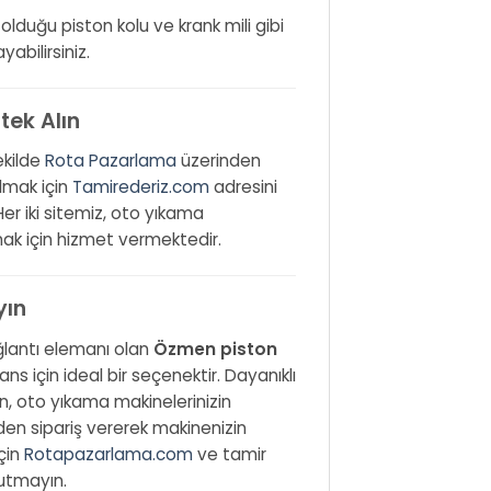
lduğu piston kolu ve krank mili gibi
abilirsiniz.
ek Alın
ekilde
Rota Pazarlama
üzerinden
almak için
Tamirederiz.com
adresini
Her iki sitemiz, oto yıkama
mak için hizmet vermektedir.
yın
ağlantı elemanı olan
Özmen piston
s için ideal bir seçenektir. Dayanıklı
n, oto yıkama makinelerinizin
en sipariş vererek makinenizin
için
Rotapazarlama.com
ve tamir
utmayın.