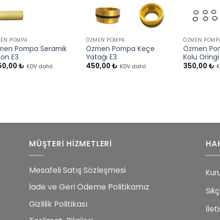
+
+
+
EN POMPA
ÖZMEN POMPA
ÖZMEN POMP
men Pompa Seramik
Özmen Pompa Keçe
Özmen Pom
ton E3
Yatağı E3
Kolu Oringi
250,00
₺
450,00
₺
350,00
₺
KDV dahil.
KDV dahil.
K
MÜŞTERİ HİZMETLERİ
HA
Mesafeli Satış Sözleşmesi
Kur
İade ve Geri Ödeme Politikamız
Sıkç
Gizlilik Politikası
İlet