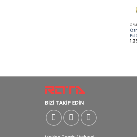
ÖZM
Öz
Pis
1.
BİZİ TAKİP EDİN