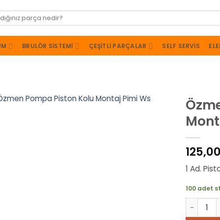
UM
BRULÖR SISTEMI
ÇEŞITLI PARÇALAR
SELF SERVIS
ELE
Özme
Mont
125,0
1 Ad. Pis
100 adet s
Özmen Po