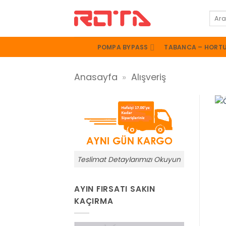
İçeriğe
Ara:
atla
POMPA BYPASS
TABANCA – HORT
Anasayfa
»
Alışveriş
Teslimat Detaylarımızı Okuyun
AYIN FIRSATI SAKIN
KAÇIRMA