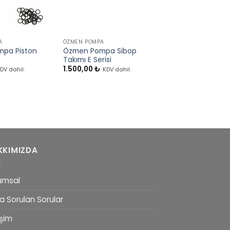
+
+
A
ÖZMEN POMPA
ÖZMEN POMPA
pa Piston
Özmen Pompa Sibop
Özmen Pompa Kra
Takımı E Serisi
Kaması
1.500,00
₺
90,00
₺
DV dahil.
KDV dahil.
KDV dahil.
KKIMIZDA
umsal
a Sorulan Sorular
işim