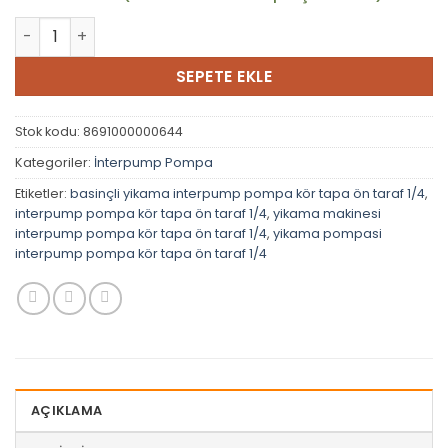
İnterpump Pompa Kör Tapa Ön Taraf 1/4 adet
SEPETE EKLE
Stok kodu:
8691000000644
Kategoriler:
İnterpump Pompa
Etiketler:
basinçli yikama interpump pompa kör tapa ön taraf 1/4
,
interpump pompa kör tapa ön taraf 1/4
,
yikama makinesi
interpump pompa kör tapa ön taraf 1/4
,
yikama pompasi
interpump pompa kör tapa ön taraf 1/4
AÇIKLAMA