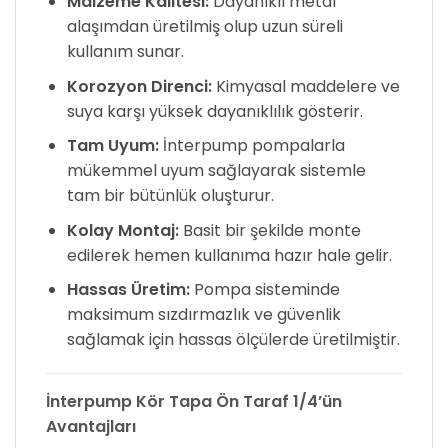
Malzeme Kalitesi:
Dayanıklı metal
alaşımdan üretilmiş olup uzun süreli
kullanım sunar.
Korozyon Direnci:
Kimyasal maddelere ve
suya karşı yüksek dayanıklılık gösterir.
Tam Uyum:
İnterpump pompalarla
mükemmel uyum sağlayarak sistemle
tam bir bütünlük oluşturur.
Kolay Montaj:
Basit bir şekilde monte
edilerek hemen kullanıma hazır hale gelir.
Hassas Üretim:
Pompa sisteminde
maksimum sızdırmazlık ve güvenlik
sağlamak için hassas ölçülerde üretilmiştir.
İnterpump Kör Tapa Ön Taraf 1/4’ün
Avantajları