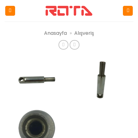
İçeriğe
atla
Anasayfa
»
Alışveriş