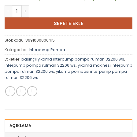
İnterpump Pompa Rulman 32206 Ws adet
SEPETE EKLE
Stok kodu:
8691000000415
Kategoriler:
İnterpump Pompa
Etiketler:
basinçli yikama interpump pompa rulman 32206 ws
,
interpump pompa rulman 32206 ws
,
yikama makinesi interpump
pompa rulman 32206 ws
,
yikama pompasi interpump pompa
rulman 32206 ws
AÇIKLAMA