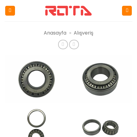
İçeriğe
atla
Anasayfa
»
Alışveriş