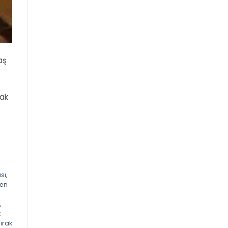
aş
mak
sı
,
ten
,
t
ırak