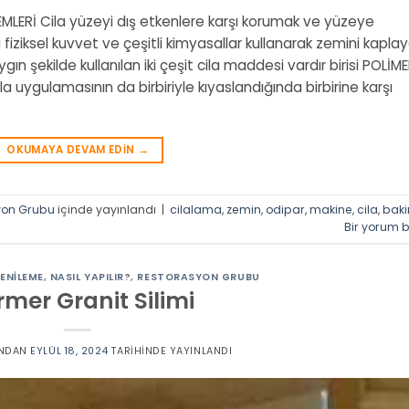
LERİ Cila yüzeyi dış etkenlere karşı korumak ve yüzeye
iziksel kuvvet ve çeşitli kimyasallar kullanarak zemini kapla
ın şekilde kullanılan iki çeşit cila maddesi vardır birisi POLİM
 cila uygulamasının da birbiriyle kıyaslandığında birbirine karşı
OKUMAYA DEVAM EDIN
→
yon Grubu
içinde yayınlandı
|
cilalama
,
zemin
,
odipar
,
makine
,
cila
,
bak
Bir yorum b
ENILEME
,
NASIL YAPILIR?
,
RESTORASYON GRUBU
mer Granit Silimi
NDAN
EYLÜL 18, 2024
TARIHINDE YAYINLANDI