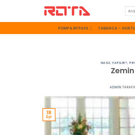
İçeriğe
Ara:
atla
POMPA BYPASS
TABANCA – HORT
NASIL YAPILIR?
,
PR
Zemin
ADMIN
TARAFI
18
Eyl