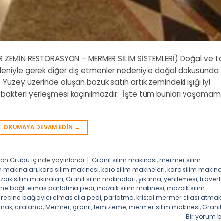
R ZEMİN RESTORASYON – MERMER SİLİM SİSTEMLERİ) Doğal ve t
edeniyle gerek diğer dış etmenler nedeniyle doğal dokusunda
Yüzey üzerinde oluşan bozuk satıh artık zemindeki ışığı iyi
e bakteri yerleşmesi kaçınılmazdır. İşte tüm bunları yaşama
OKUMAYA DEVAM EDIN
→
yon Grubu
içinde yayınlandı
|
Granit silim makinası
,
mermer silim
m makinaları
,
karo silim makinesi
,
karo silim makineleri
,
karo silim makina
aik silim makinaları
,
Granit silim makinaları
,
yıkama
,
yenilemesi
,
traver
ine bağlı elmas parlatma pedi
,
mozaik silim makinesi
,
mozaik silim
,
reçine bağlayıcı elmas cila pedi
,
parlatma
,
kristal mermer cilası atmak
amak
,
cilalama
,
Mermer
,
granit
,
temizleme
,
mermer silim makinesi
,
Grani
Bir yorum b