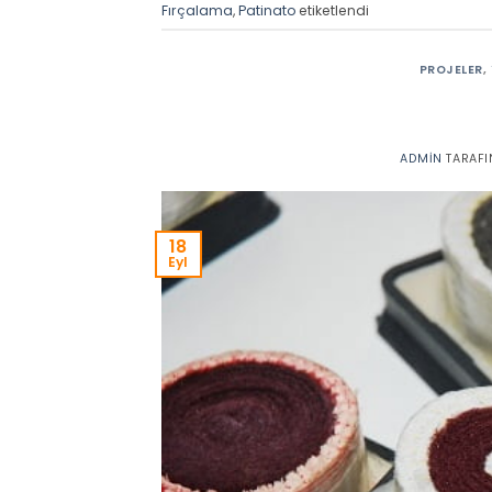
Fırçalama
,
Patinato
etiketlendi
PROJELER
,
ADMIN
TARAFI
18
Eyl