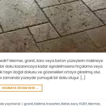
Nedir? Mermer, granit, karo veya beton yüzeylerin makineye
lmiş bir doku kazanıncaya kadar aşındırılmasına Fırçalama veya
i taşın doğal dokusu ve gözenekleri ortaya çıkarılmış olur.
nı zamanda yüzeyde yumuşak bir doku oluşur. […]
OKUMAYA DEVAM EDIN
→
nde yayınlandı
|
granit
,
Eskitme
,
traverten
,
Beton
,
karo
,
YÜZEY
,
Mermer
,