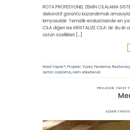
ROTA PROFESYONEL ZEMİN CİLALAMA SİSTEM
dekoratif görüntü kazandırmak amacıyla f
kimyasaldır. Temizlik endüstrisinde en yayg
CİLA diğeri ise KRİSTALİZE CİLA’ dır. Bu iki
üstün özellikleri […]
Nasıl Yapılır?
,
Projeler
,
Yüzey Yenileme
,
Restoras
zemin cilalama
,
silim
etiketlendi
PROJELER
,
YÜZEY Y
Mer
ADMIN
TARAFI