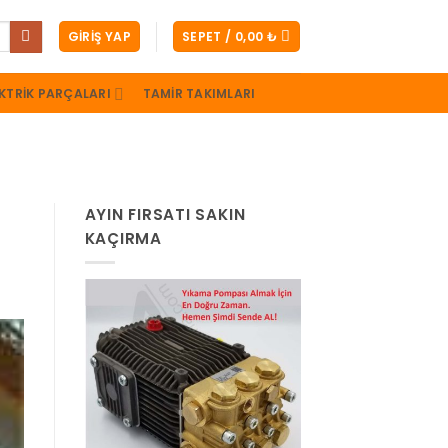
GIRIŞ YAP
SEPET /
0,00
₺
KTRIK PARÇALARI
TAMIR TAKIMLARI
AYIN FIRSATI SAKIN
KAÇIRMA