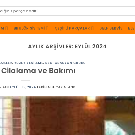
UM
BRULÖR SISTEMI
ÇEŞITLI PARÇALAR
SELF SERVIS
ELE
AYLIK ARŞIVLER:
EYLÜL 2024
OJELER
,
YÜZEY YENILEME
,
RESTORASYON GRUBU
 Cilalama ve Bakımı
NDAN
EYLÜL 18, 2024
TARIHINDE YAYINLANDI