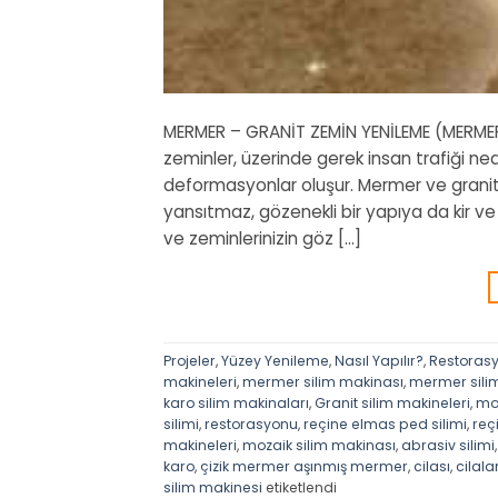
MERMER – GRANİT ZEMİN YENİLEME (MERME
zeminler, üzerinde gerek insan trafiği n
deformasyonlar oluşur. Mermer ve granit 
yansıtmaz, gözenekli bir yapıya da kir v
ve zeminlerinizin göz […]
Projeler
,
Yüzey Yenileme
,
Nasıl Yapılır?
,
Restoras
makineleri
,
mermer silim makinası
,
mermer sili
karo silim makinaları
,
Granit silim makineleri
,
moz
silimi
,
restorasyonu
,
reçine elmas ped silimi
,
reç
makineleri
,
mozaik silim makinası
,
abrasiv silimi
karo
,
çizik mermer aşınmış mermer
,
cilası
,
cilal
silim makinesi
etiketlendi