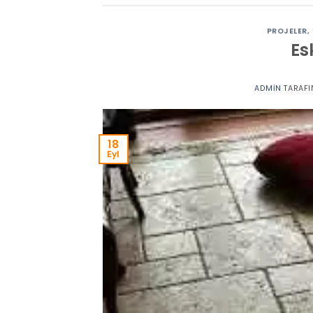
PROJELER
,
Es
ADMIN
TARAFI
18
Eyl