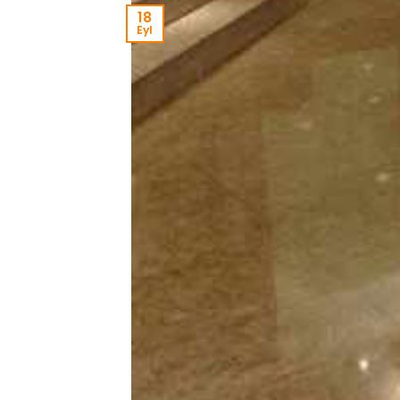
18
Eyl