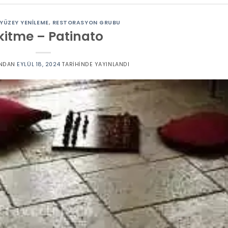
YÜZEY YENILEME
,
RESTORASYON GRUBU
kitme – Patinato
NDAN
EYLÜL 18, 2024
TARIHINDE YAYINLANDI